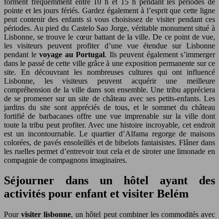
forment fréquemment entre 10 h et 15 h pendant les périodes de
pointe et les jours fériés. Gardez également à l’esprit que cette ligne
peut contenir des enfants si vous choisissez de visiter pendant ces
périodes. Au pied du Castelo Sao Jorge, véritable monument situé à
Lisbonne, se trouve le cœur battant de la ville. De ce point de vue,
les visiteurs peuvent profiter d’une vue étendue sur Lisbonne
pendant le
voyage au Portugal
. Ils peuvent également s’immerger
dans le passé de cette ville grâce à une exposition permanente sur ce
site. En découvrant les nombreuses cultures qui ont influencé
Lisbonne, les visiteurs peuvent acquérir une meilleure
compréhension de la ville dans son ensemble. Une tribu appréciera
de se promener sur un site de château avec ses petits-enfants. Les
jardins du site sont appréciés de tous, et le sommet du château
fortifié de barbacanes offre une vue imprenable sur la ville dont
toute la tribu peut profiter. Avec une histoire incroyable, cet endroit
est un incontournable. Le quartier d’Alfama regorge de maisons
colorées, de pavés ensoleillés et de bibelots fantaisistes. Flâner dans
les ruelles permet d’entrevoir tout cela et de siroter une limonade en
compagnie de compagnons imaginaires.
Séjourner dans un hôtel ayant des
activités pour enfant et visiter Belém
Pour
visiter lisbonne
, un hôtel peut combiner les commodités avec